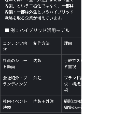
内製」という二極化ではなく、
一部は
内製・一部は外注
というハイブリッド
戦略を取る企業が増えています。
■ 例：ハイブリッド活用モデル
コンテンツ内
制作方法
理由
容
社員のショー
内製
手軽でスピー
ト動画
ド重視
会社紹介・ブ
外注
ブランド訴
ランディング
求・構成力重
視
社内イベント
内製＋外注
撮影は内製、
映像
編集のみ外注