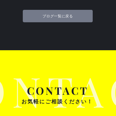
ブログ一覧に戻る
映像に「物語」を。ドローン
リゾ
空撮×3DCGで実現する、直感
化」
的な施設紹介
資を
力
ONTA
CONTACT
お
気軽にご相談ください！