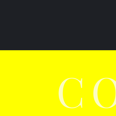
Web制作・広告の映像クオリ
ティがドローンで変わる理由
C