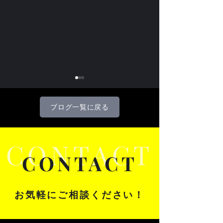
ブログ一覧に戻る
CONTACT
CONTACT
企業ブランドムービーに
Web制作・広告
ドローン空撮を使うべき3
オリティがドロ
つの理由
わる理由
お
気軽にご相談ください！