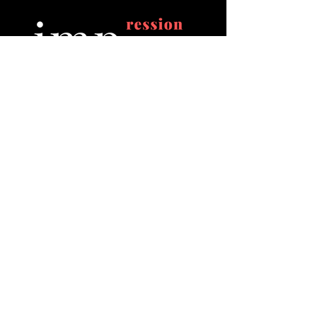
Connect people by movie
ドローン事業
ドローン空撮
FPVドローン空撮
建築・設備点検
クリエイティブ事業
映像制作
SNS運用支援
ホームページ
制作